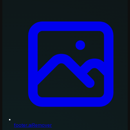
footer.aiRemover