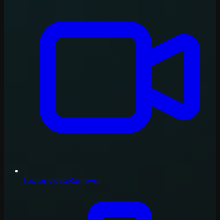
footer.videoRemover